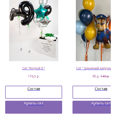
Сет "Крутой 9 "
Сет " Щенячий патруль Г
176,5
р.
95
р.
140
р.
Состав
Состав
Купить сет
Купить сет