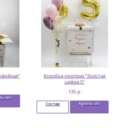
офейная"
Коробка-сюрприз "Золотая
цифра 5"
135
р.
ть сет
Купить сет
Состав