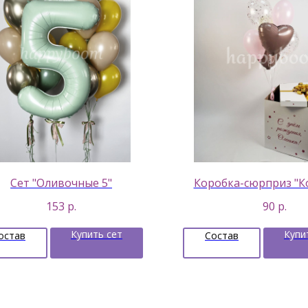
Сет "Оливочные 5"
Коробка-сюрприз "К
153
р.
90
р.
Купить сет
Купи
остав
Состав