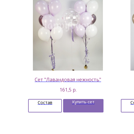
Сет "Лавандовая нежность"
161,5
р.
Купить сет
Состав
С