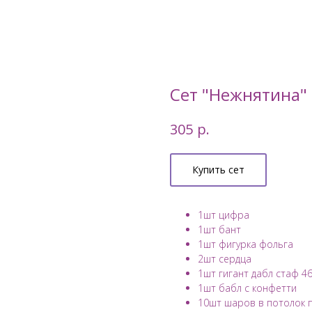
Сет "Нежнятина"
р.
305
Купить сет
1шт цифра
1шт бант
1шт фигурка фольга
2шт сердца
1шт гигант дабл стаф 4
1шт бабл с конфетти
10шт шаров в потолок 