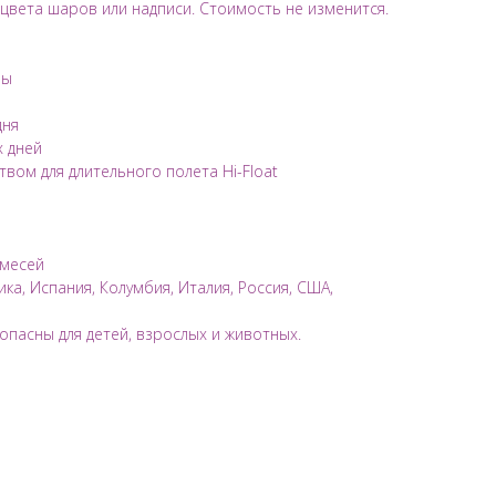
вета шаров или надписи. Стоимость не изменится.
ры
дня
х дней
ом для длительного полета Hi-Float
имесей
ка, Испания, Колумбия, Италия, Россия, США,
опасны для детей, взрослых и животных.