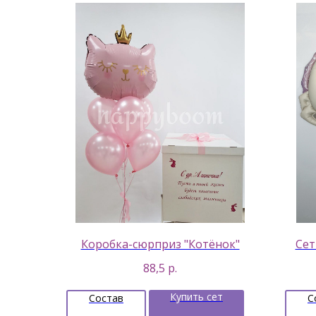
Коробка-сюрприз "Котёнок"
Сет
88,5
р.
Купить сет
Состав
С