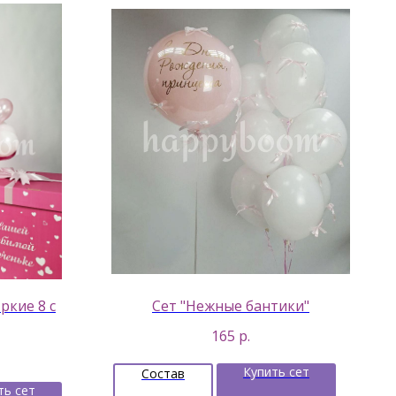
ркие 8 с
Сет "Нежные бантики"
165
р.
Купить сет
Состав
ть сет