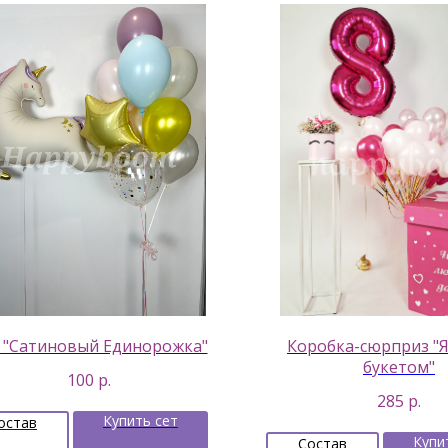
 "Сатиновый Единорожка"
Коробка-сюрприз "Я
букетом"
100
р.
285
р.
Купить сет
остав
Купи
Состав