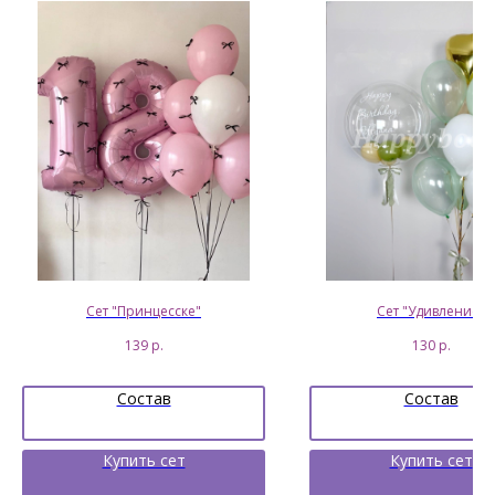
Сет "Принцесске"
Сет "Удивление"
139
р.
130
р.
Состав
Состав
Купить сет
Купить сет