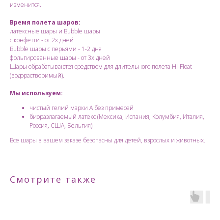
изменится.
Время полета шаров:
латексные шары и Bubble шары
с конфетти - от 2х дней
Bubble шары с перьями - 1-2 дня
фольгированные шары - от 3х дней
Шары обрабатываются средством для длительного полета Hi-Float
(водорастворимый).
Мы используем:
чистый гелий марки А без примесей
биоразлагаемый латекс (Мексика, Испания, Колумбия, Италия,
Россия, США, Бельгия)
Все шары в вашем заказе безопасны для детей, взрослых и животных.
Смотрите также