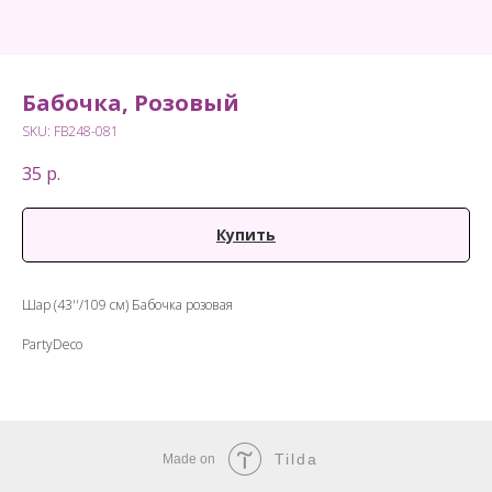
Бабочка, Розовый
SKU:
FB248-081
35
р.
Купить
Шар (43''/109 см) Бабочка розовая
PartyDeco
Tilda
Made on