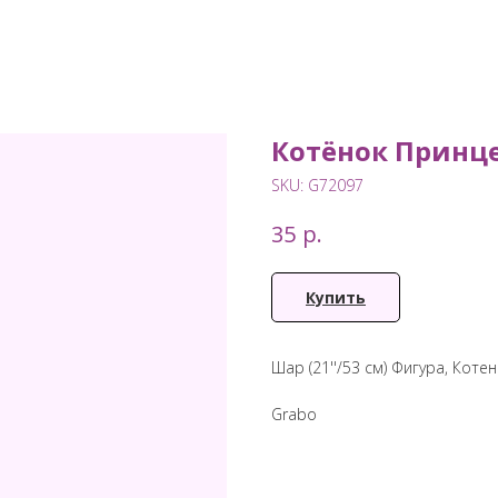
Котёнок Принце
SKU:
G72097
р.
35
Купить
Шар (21''/53 см) Фигура, Кот
Grabo