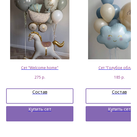
Сет "Welcome home"
Сет "Голубое облачк
275
р.
185
р.
Состав
Состав
Купить сет
Купить сет